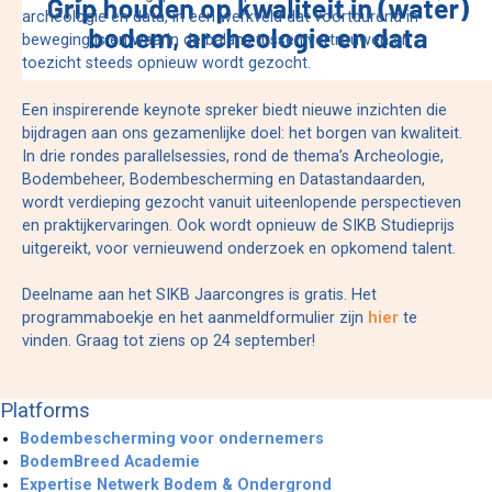
archeologie en data, in een werkveld dat voortdurend in
beweging is en waarin de balans tussen vertrouwen en
toezicht steeds opnieuw wordt gezocht.
Een inspirerende keynote spreker biedt nieuwe inzichten die
bijdragen aan ons gezamenlijke doel: het borgen van kwaliteit.
In drie rondes parallelsessies, rond de thema’s Archeologie,
Bodembeheer, Bodembescherming en Datastandaarden,
wordt verdieping gezocht vanuit uiteenlopende perspectieven
en praktijkervaringen. Ook wordt opnieuw de SIKB Studieprijs
uitgereikt, voor vernieuwend onderzoek en opkomend talent.
Deelname aan het SIKB Jaarcongres is gratis. Het
programmaboekje en het aanmeldformulier zijn
hier
te
vinden. Graag tot ziens op 24 september!
Platforms
Bodembescherming voor ondernemers
BodemBreed Academie
Expertise Netwerk Bodem & Ondergrond