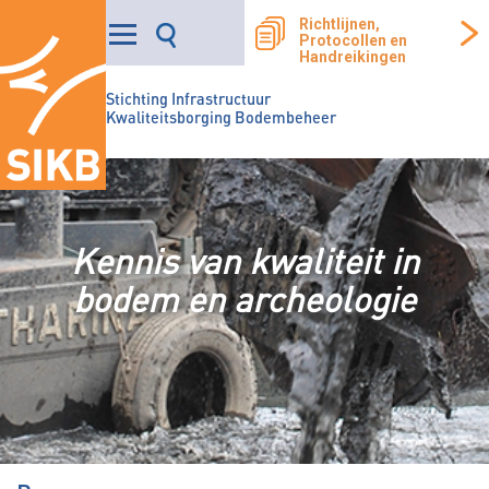
Richtlijnen,
Protocollen en
Handreikingen
Stichting Infrastructuur
Kwaliteitsborging Bodembeheer
Kennis van kwaliteit in
bodem en archeologie