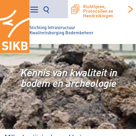
Richtlijnen,
Protocollen en
Handreikingen
Stichting Infrastructuur
Kwaliteitsborging Bodembeheer
Kennis van kwaliteit in
bodem en archeologie