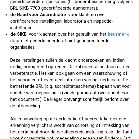
gecertificeerde organisaties (bij bodembescherming: volgens
BRL SIKB 7700 gecertificeerde aannemers);
de Raad voor Accreditatie
: voor klachten over
certificerende instellingen, laboratoria en inspectie-
instellingen;
de SIKB
: voor klachten over het gebruik van het
keurmerk
door niet-gecertificeerde of niet-geaccrediteerde
organisaties.
Deze instellingen zullen de klacht onderzoeken en, indien
nodig, corrigerend optreden. Dit zal meestal bestaan uit een
verbeteractie. Het kan ook gaan om een waarschuwing of
het schorsen of eventueel intrekken van het certificaat. De
betreffende BRL (c.q. accreditatieschema) bepaalt wat voor
sanctie van toepassing is (zie de paragraaf over sancties in
het document ). De klager ontvangt schriftelijk bericht over
de afhandeling.
Als in aanvulling op de certificatie of accreditatie ook een
erkenning verplicht is wordt van schorsing of intrekking van
het certificaat door de certificerende instelling resp. de Raad
voor Accreditatie ook mededeling gedaan aan Bodem+ (art