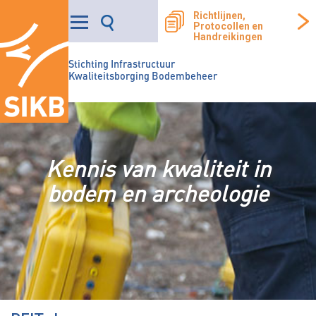
Richtlijnen,
Protocollen en
Handreikingen
Stichting Infrastructuur
Kwaliteitsborging Bodembeheer
Kennis van kwaliteit in
bodem en archeologie