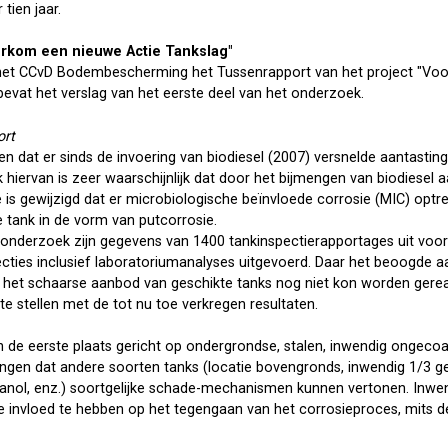
 tien jaar.
orkom een nieuwe Actie Tankslag"
 het CCvD Bodembescherming het Tussenrapport van het project "Vo
bevat het verslag van het eerste deel van het onderzoek.
ort
en dat er sinds de invoering van biodiesel (2007) versnelde aantastin
hiervan is zeer waarschijnlijk dat door het bijmengen van biodiesel aa
 is gewijzigd dat er microbiologische beïnvloede corrosie (MIC) optr
 tank in de vorm van putcorrosie.
 onderzoek zijn gegevens van 1400 tankinspectierapportages uit voo
ties inclusief laboratoriumanalyses uitgevoerd. Daar het beoogde aan
 het schaarse aanbod van geschikte tanks nog niet kon worden gereal
te stellen met de tot nu toe verkregen resultaten.
n de eerste plaats gericht op ondergrondse, stalen, inwendig ongecoa
zingen dat andere soorten tanks (locatie bovengronds, inwendig 1/3 g
anol, enz.) soortgelijke schade-mechanismen kunnen vertonen. Inwe
ge invloed te hebben op het tegengaan van het corrosieproces, mits 