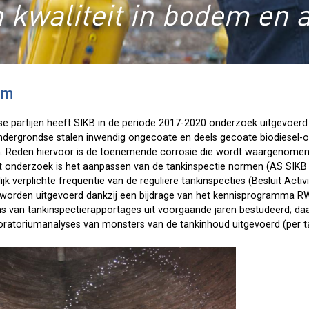
 kwaliteit in bodem en 
em
e partijen heeft SIKB in de periode 2017-2020 onderzoek uitgevoerd
ndergrondse stalen inwendig ongecoate en deels gecoate biodiesel-
. Reden hiervoor is de toenemende corrosie die wordt waargenomen t
et onderzoek is het aanpassen van de tankinspectie normen (AS SIKB
ijk verplichte frequentie van de reguliere tankinspecties (Besluit Acti
worden uitgevoerd dankzij een bijdrage van het kennisprogramma RWS
s van tankinspectierapportages uit voorgaande jaren bestudeerd; daa
aboratoriumanalyses van monsters van de tankinhoud uitgevoerd (per 