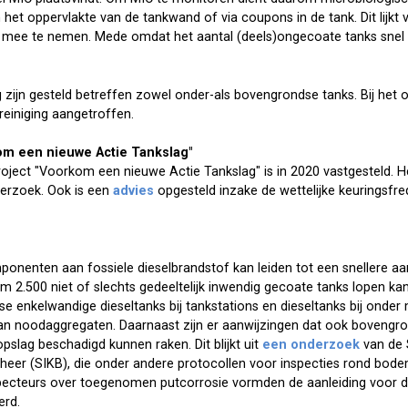
het oppervlakte van de tankwand of via coupons in de tank. Dit lijkt
s mee te nemen. Mede omdat het aantal (deels)ongecoate tanks snel
g zijn gesteld betreffen zowel onder-als bovengrondse tanks. Bij het
einiging aangetroffen.
om een nieuwe Actie Tankslag"
oject "Voorkom een nieuwe Actie Tankslag" is in 2020 vastgesteld. H
derzoek. Ook is een
advies
opgesteld inzake de wettelijke keuringsfr
onenten aan fossiele dieselbrandstof kan leiden tot een snellere aa
m 2.500 niet of slechts gedeeltelijk inwendig gecoate tanks lopen ka
se enkelwandige dieseltanks bij tankstations en dieseltanks bij onde
n noodaggregaten. Daarnaast zijn er aanwijzingen dat ook bovengro
pslag beschadigd kunnen raken. Dit blijkt uit
een onderzoek
van de S
heer (SIKB), die onder andere protocollen voor inspecties rond bod
pecteurs over toegenomen putcorrosie vormden de aanleiding voor d
erd.