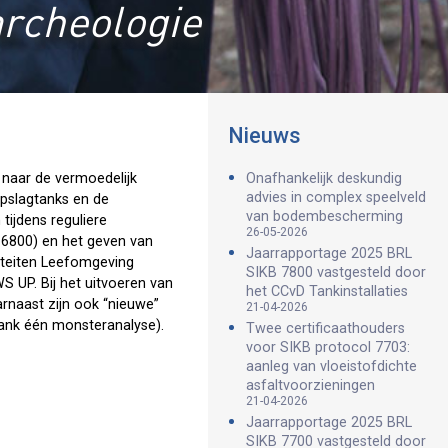
archeologie
Nieuws
 naar de vermoedelijk
Onafhankelijk deskundig
advies in complex speelveld
opslagtanks en de
van bodembescherming
ijdens reguliere
26-05-2026
 6800) en het geven van
Jaarrapportage 2025 BRL
viteiten Leefomgeving
SIKB 7800 vastgesteld door
 UP. Bij het uitvoeren van
het CCvD Tankinstallaties
rnaast zijn ook “nieuwe”
21-04-2026
tank één monsteranalyse).
Twee certificaathouders
voor SIKB protocol 7703:
aanleg van vloeistofdichte
asfaltvoorzieningen
21-04-2026
Jaarrapportage 2025 BRL
SIKB 7700 vastgesteld door