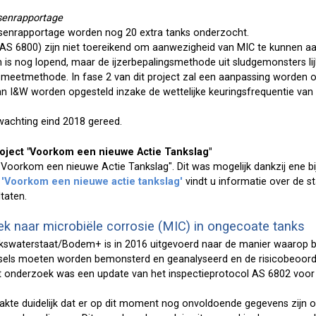
senrapportage
senrapportage worden nog 20 extra tanks onderzocht.
n (AS 6800) zijn niet toereikend om aanwezigheid van MIC te kunnen 
is nog lopend, maar de ijzerbepalingsmethode uit sludgemonsters lij
meetmethode. In fase 2 van dit project zal een aanpassing worden o
van I&W worden opgesteld inzake de wettelijke keuringsfrequentie va
rwachting eind 2018 gereed.
oject "Voorkom een nieuwe Actie Tankslag"
 "Voorkom een nieuwe Actie Tankslag". Dit was mogelijk dankzij ene b
t 'Voorkom een nieuwe actie tankslag'
vindt u informatie over de s
taten.
k naar microbiële corrosie (MIC) in ongecoate tanks
jkswaterstaat/Bodem+ is in 2016 uitgevoerd naar de manier waarop b
iesels moeten worden bemonsterd en geanalyseerd en de risicobeoor
et onderzoek was een update van het inspectieprotocol AS 6802 voo
kte duidelijk dat er op dit moment nog onvoldoende gegevens zijn o