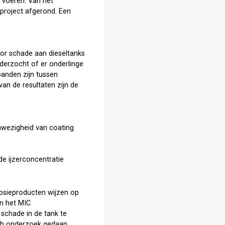
e voeren. Van het
project afgerond. Een
oor schade aan dieseltanks
derzocht of er onderlinge
rbanden zijn tussen
an de resultaten zijn de
anwezigheid van coating
de ijzerconcentratie
rosieproducten wijzen op
en het MIC
schade in de tank te
sch onderzoek gedaan