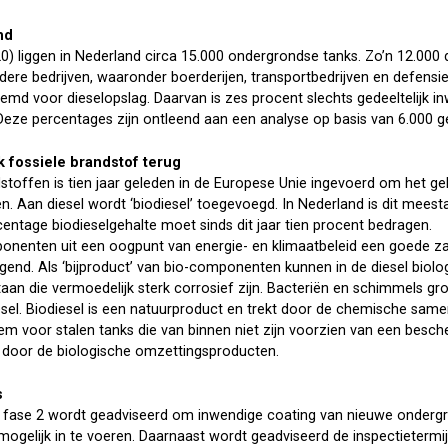
md
20) liggen in Nederland circa 15.000 ondergrondse tanks. Zo’n 12.000 d
ndere bedrijven, waaronder boerderijen, transportbedrijven en defensiet
temd voor dieselopslag. Daarvan is zes procent slechts gedeeltelijk 
 Deze percentages zijn ontleend aan een analyse op basis van 6.000 
k fossiele brandstof terug
toffen is tien jaar geleden in de Europese Unie ingevoerd om het geb
. Aan diesel wordt ‘biodiesel’ toegevoegd. In Nederland is dit meestal
entage biodieselgehalte moet sinds dit jaar tien procent bedragen.
ponenten uit een oogpunt van energie- en klimaatbeleid een goede zaa
gend. Als ‘bijproduct’ van bio-componenten kunnen in de diesel biolo
n die vermoedelijk sterk corrosief zijn. Bacteriën en schimmels groe
esel. Biodiesel is een natuurproduct en trekt door de chemische same
em voor stalen tanks die van binnen niet zijn voorzien van een besc
 door de biologische omzettingsproducten.
s
fase 2 wordt geadviseerd om inwendige coating van nieuwe ondergro
 mogelijk in te voeren. Daarnaast wordt geadviseerd de inspectieterm