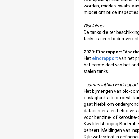
worden, middels swabs aan 
middel om bij de inspectie
Disclaimer
De tanks die ter beschikkin
tanks is geen bodemverontr
2020: Eindrapport "Voork
Het
eindrapport
van het pr
het eerste deel van het on
stalen tanks.
- samenvatting Eindrapport
Het bijmengen van bio-comp
opslagtanks door roest. Rui
gaat hierbij om ondergrond
datacenters ten behoeve va
voor benzine- of kerosine-o
Kwaliteitsborging Bodembe
beheert. Meldingen van ins
Rijkswaterstaat is gefinanci