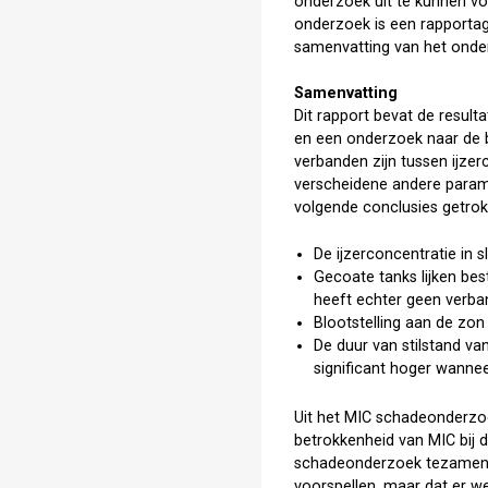
onderzoek uit te kunnen voe
onderzoek is een rapportag
samenvatting van het onde
Samenvatting
Dit rapport bevat de result
en een onderzoek naar de b
verbanden zijn tussen ijzer
verscheidene andere paramet
volgende conclusies getrok
De ijzerconcentratie in s
Gecoate tanks lijken bes
heeft echter geen verban
Blootstelling aan de zon
De duur van stilstand va
significant hoger wanneer
Uit het MIC schadeonderzoe
betrokkenheid van MIC bij d
schadeonderzoek tezamen ko
voorspellen, maar dat er 