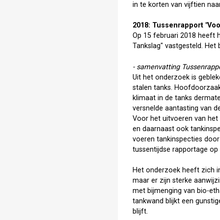
in te korten van vijftien naar
2018: Tussenrapport "Vo
Op 15 februari 2018 heeft
Tankslag" vastgesteld. Het 
- samenvatting Tussenrapp
Uit het onderzoek is geblek
stalen tanks. Hoofdoorzaak 
klimaat in de tanks dermate
versnelde aantasting van de
Voor het uitvoeren van het
en daarnaast ook tankinspec
voeren tankinspecties door
tussentijdse rapportage op 
Het onderzoek heeft zich i
maar er zijn sterke aanwij
met bijmenging van bio-eth
tankwand blijkt een gunsti
blijft.