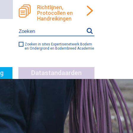
Richtlijnen,
Protocollen en
ren
llen
Handreikingen
e
ng
Zoeken in sites Expertisenetwerk Bodem
en Ondergrond en Bodembreed Academie
g
Datastandaarden