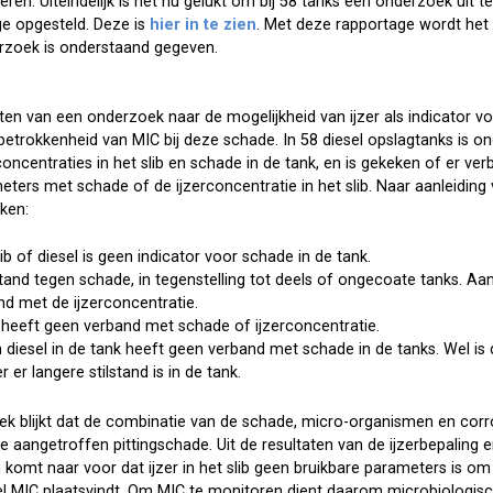
ren. Uiteindelijk is het nu gelukt om bij 58 tanks een onderzoek uit t
e opgesteld. Deze is
hier in te zien
. Met deze rapportage wordt het 
rzoek is onderstaand gegeven.
aten van een onderzoek naar de mogelijkheid van ijzer als indicator v
etrokkenheid van MIC bij deze schade. In 58 diesel opslagtanks is on
concentraties in het slib en schade in de tank, en is gekeken of er ve
ers met schade of de ijzerconcentratie in het slib. Naar aanleiding v
ken:
lib of diesel is geen indicator voor schade in de tank.
tand tegen schade, in tegenstelling tot deels of ongecoate tanks. A
d met de ijzerconcentratie.
 heeft geen verband met schade of ijzerconcentratie.
n diesel in de tank heeft geen verband met schade in de tanks. Wel is 
 er langere stilstand is in de tank.
k blijkt dat de combinatie van de schade, micro-organismen en cor
e aangetroffen pittingschade. Uit de resultaten van de ijzerbepaling 
mt naar voor dat ijzer in het slib geen bruikbare parameters is om 
wel MIC plaatsvindt. Om MIC te monitoren dient daarom microbiologi