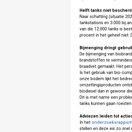
Helft tanks niet bescher
Naar schatting (situatie 20
tankstations en 3.000 bij a
van die 12.000 tanks is bes
procent in het geheel niet.
Bijmenging dringt gebrui
De bijmenging van biobrands
brandstoffen te verminderen
braadvet gemaakt. Het perc
Is het gebruik van bio-com
onze bodem lijkt het bedrei
omzettingsproducten ontstaa
biodiesel dan in gewone di
Dit is met name een proble
tanks kunnen gaan roesten
Adviezen leiden tot actie
In het
onderzoeksrapport
stellen en deze eis zo snel