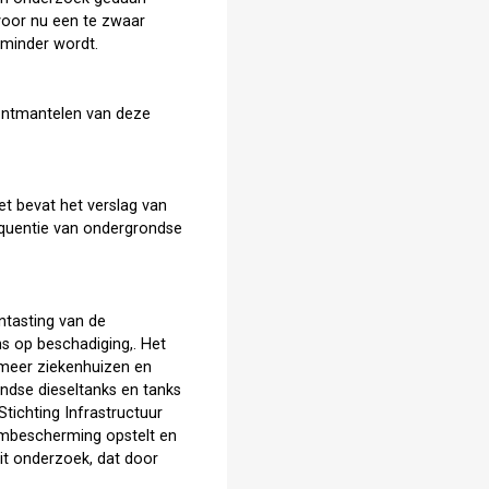
 voor nu een te zwaar
 minder wordt.
 ontmantelen van deze
et bevat het verslag van
equentie van ondergrondse
ntasting van de
ns op beschadiging,. Het
r meer ziekenhuizen en
ndse dieseltanks en tanks
tichting Infrastructuur
embescherming opstelt en
it onderzoek, dat door