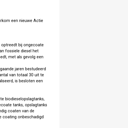
orkom een nieuwe Actie
g optreedt bij ongecoate
n fossiele diesel het
eedt, met als gevolg een
rgaande jaren bestudeerd
tal van totaal 30 uit te
iseerd, is besloten een
te biodieselopslagtanks,
ecoate tanks, opslagtanks
ndig coaten van de
de coating onbeschadigd