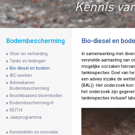
Kennis van
Bodembescherming
Bio-diesel en bod
Vloer en verharding
In samenwerking met divers
versnelde aantasting van o
Tanks en leidingen
mogelijke oorzaken hiervan
Bio-diesel en bodem
tankinspecties. Doel van h
IBC-werken
een advies inzake de wettel
Advieskamer
(BAL)). Het onderzoek kon 
Bodembescherming
het onderzoek zijn gegeven
Bezinkbassins bloembollen
tankinspecties inclusief l
Bodembescherming.nl
REIT.nl
Jaarprogramma
Kennisdelen en innovatie