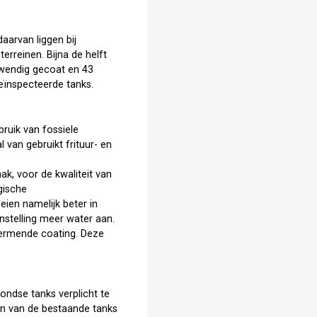
aarvan liggen bij
erreinen. Bijna de helft
inwendig gecoat en 43
geïnspecteerde tanks.
ruik van fossiele
 van gebruikt frituur- en
k, voor de kwaliteit van
gische
ien namelijk beter in
nstelling meer water aan.
hermende coating. Deze
ndse tanks verplicht te
ijn van de bestaande tanks