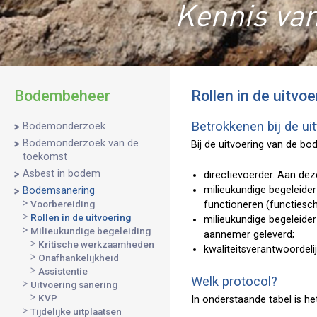
Kennis van
Bodembeheer
Rollen in de uitvoe
Betrokkenen bij de ui
Bodemonderzoek
Bodemonderzoek van de
Bij de uitvoering van de bo
toekomst
Asbest in bodem
directievoerder. Aan dez
milieukundige begeleider
Bodemsanering
Voorbereiding
functioneren (functiesch
Rollen in de uitvoering
milieukundige begeleide
Milieukundige begeleiding
aannemer geleverd;
Kritische werkzaamheden
kwaliteitsverantwoordeli
Onafhankelijkheid
Assistentie
Welk protocol?
Uitvoering sanering
KVP
In onderstaande tabel is h
Tijdelijke uitplaatsen