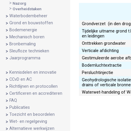
Nazorg
Overheidstaken
Waterbodembeheer
Grond en bouwstoffen
Grondverzet (in den droge
Bodemenergie
Tijdelijke uitname grond t.
en leidingen
Mechanisch boren
Onttrekken grondwater
Bronbemaling
Verticale afdichting
Sleufloze technieken
Gestimuleerde aerobe af
Jaarprogramma
Bodemluchtextractie
Kennisdelen en innovatie
Persluchtinjectie
CCvD en AC
Geohydrologische isolatie
drains of verticale bronne
Richtlijnen en protocollen
Waterwet-handeling of 
Certificeren en accrediteren
FAQ
Publicaties
Toezicht en beoordelen
Wet- en regelgeving
Alternatieve werkwijzen