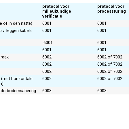
protocol voor
protocol voor
milieukundige
processturing
verificatie
 of in den natte)
6001
6001
b.v. leggen kabels
6001
6001
6001
6001
6001
6001
braak
6002
6002 of 7002
6002
6002 of 7002
6002
6002 of 7002
 (met horizontale
6002
6002 of 7002
n)
Waterbodemsanering
6003
6003