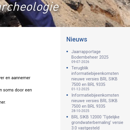
archeologie
Nieuws
Jaarrapportage
Bodembeheer 2025
09-07-2026
Terugblik
informatiebijeenkomsten
ever en aannemer
nieuwe versies BRL SIKB
7500 en BRL 9335
01-12-2025
en soms door een
Informatiebijeenkomsten
nieuwe versies BRL SIKB
mer.
7500 en BRL 9335
28-10-2025
BRL SIKB 12000 ‘Tijdelijke
grondwaterbemaling’ versie
3.0 vastgesteld