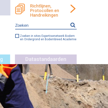
Richtlijnen,
Protocollen en
ren
llen
Handreikingen
e
ng
Zoeken in sites Expertisenetwerk Bodem
en Ondergrond en Bodembreed Academie
g
Datastandaarden