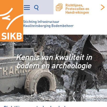
Richtlijnen,
Protocollen en
Handreikingen
Stichting Infrastructuur
Kwaliteitsborging Bodembeheer
Kennis van kwaliteit in
bodem en archeologie