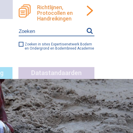
Richtlijnen,
Protocollen en
ren
llen
Handreikingen
e
ng
Zoeken in sites Expertisenetwerk Bodem
en Ondergrond en Bodembreed Academie
g
Datastandaarden