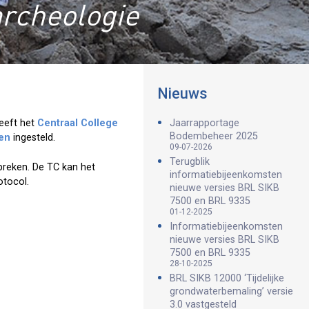
archeologie
Nieuws
eeft het
Centraal College
Jaarrapportage
Bodembeheer 2025
en
ingesteld.
09-07-2026
Terugblik
preken. De TC kan het
informatiebijeenkomsten
otocol.
nieuwe versies BRL SIKB
7500 en BRL 9335
01-12-2025
Informatiebijeenkomsten
nieuwe versies BRL SIKB
7500 en BRL 9335
28-10-2025
BRL SIKB 12000 ‘Tijdelijke
grondwaterbemaling’ versie
3.0 vastgesteld