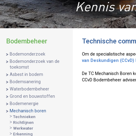
Kennis van
Bodembeheer
Technische comm
Bodemonderzoek
Om de specialistische asp
van Deskundigen (CCvD
Bodemonderzoek van de
toekomst
De TC Mechanisch Boren kom
Asbest in bodem
CCvD Bodembeheer adviseren
Bodemsanering
Waterbodembeheer
Grond en bouwstoffen
Bodemenergie
Mechanisch boren
Technieken
Richtlijnen
Werkwater
Erkenning