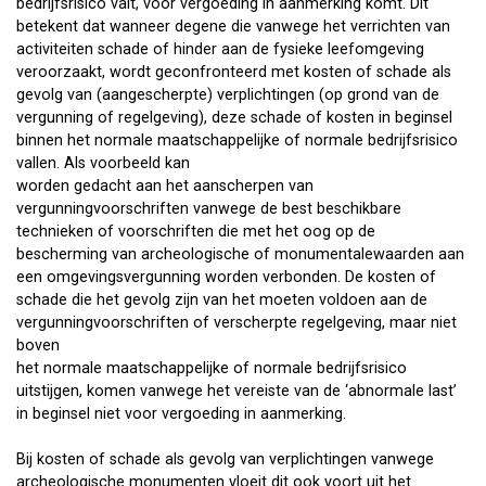
bedrijfsrisico valt, voor vergoeding in aanmerking komt. Dit
betekent dat wanneer degene die vanwege het verrichten van
activiteiten schade of hinder aan de fysieke leefomgeving
veroorzaakt, wordt geconfronteerd met kosten of schade als
gevolg van (aangescherpte) verplichtingen (op grond van de
vergunning of regelgeving), deze schade of kosten in beginsel
binnen het normale maatschappelijke of normale bedrijfsrisico
vallen. Als voorbeeld kan
worden gedacht aan het aanscherpen van
vergunningvoorschriften vanwege de best beschikbare
technieken of voorschriften die met het oog op de
bescherming van archeologische of monumentalewaarden aan
een omgevingsvergunning worden verbonden. De kosten of
schade die het gevolg zijn van het moeten voldoen aan de
vergunningvoorschriften of verscherpte regelgeving, maar niet
boven
het normale maatschappelijke of normale bedrijfsrisico
uitstijgen, komen vanwege het vereiste van de ‘abnormale last’
in beginsel niet voor vergoeding in aanmerking.
Bij kosten of schade als gevolg van verplichtingen vanwege
archeologische monumenten vloeit dit ook voort uit het