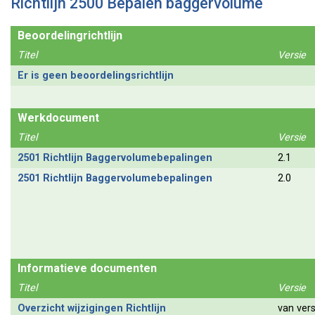
Richtlijn 2500 Bepalen baggervolume
Beoordelingrichtlijn
Titel
Versie
Er is geen beoordelingsrichtlijn
Werkdocument
Titel
Versie
2501 Richtlijn Baggervolumebepalingen
2.1
2501 Richtlijn Baggervolumebepalingen
2.0
Informatieve documenten
Titel
Versie
Overzicht wijzigingen Richtlijn
van vers