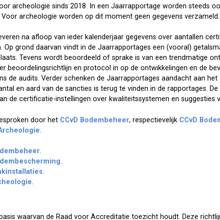
voor archeologie sinds 2018. In een Jaarrapportage worden steeds o
. Voor archeologie worden op dit moment geen gegevens verzameld.
 leveren na afloop van ieder kalenderjaar gegevens over aantallen cert
. Op grond daarvan vindt in de Jaarrapportages een (vooral) getalsm
aats. Tevens wordt beoordeeld of sprake is van een trendmatige ont
r beoordelingsrichtlijn en protocol in op de ontwikkelingen en de be
ijdens de audits. Verder schenken de Jaarrapportages aandacht aan het
antal en aard van de sancties is terug te vinden in de rapportages. D
n de certificatie-instellingen over kwaliteitssystemen en suggesties 
besproken door het
CCvD Bodembeheer
, respectievelijk
CCvD Bode
Archeologie
.
dembeheer
.
dembescherming
.
nkinstallaties
.
cheologie
.
 basis waarvan de Raad voor Accreditatie toezicht houdt. Deze richtl