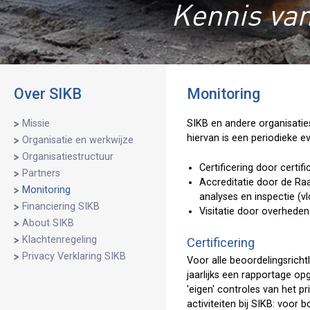
Kennis van
Over SIKB
Monitoring
Missie
SIKB en andere organisaties
hiervan is een periodieke ev
Organisatie en werkwijze
Organisatiestructuur
Certificering door certifi
Partners
Accreditatie door de Raa
Monitoring
analyses en inspectie (v
Financiering SIKB
Visitatie door overheden
About SIKB
Klachtenregeling
Certificering
Privacy Verklaring SIKB
Voor alle beoordelingsric
jaarlijks een rapportage o
'eigen' controles van het p
activiteiten bij SIKB: voo