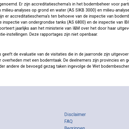
genoemd. Er zijn accreditatieschema's in het bodembeheer voor parti
 milieu-analyses op grond en water (AS SIKB 3000) en milieu-analy
n er accreditatieschema's ten behoeve van de inspectie van bod
e inspectie van ondergrondse tanks (AS 6800) en de inspectie van I
orteert jaarlijks aan het ministerie van I&M over het door haar uitg
catie-instellingen. Deze rapportages zijn niet openbaar.
 geeft de evaluatie van de visitaties die in de jaarronde zijn uitgevoe
 overheden met een bodemtaak. De deelnemers zijn provincies en 
der andere de bevoegd gezag taken ingevolge de Wet bodembescherm
Disclaimer
FAQ
Begrippen