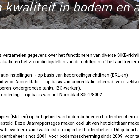
 kwaliteit in bodem en 
 verzamelen gegevens over het functioneren van diverse SIKB-richtlijn
aluatie en het zo nodig bijstellen van de richtlijnen of het auditregie
catie-instellingen -- op basis van beoordelingsrichtlijnen (BRL-en).
d voor Accreditatie -- op basis van accreditatieschema's voor veldwerk
loeren, ondergrondse tanks, IBC-werken).
 onderling -- op basis van het Normblad 8001/8002.
htlijnen (BRL-en) op het gebied van bodembeheer en bodembeschermin
pgesteld. Deze Jaarrapportages maken deel uit van het zichtbaar make
rivate systeem van kwaliteitsborging in het bodembeheer. Dit gebeurt a
r bodembeheer sinds 2001, voor bodembescherming sinds 2009, voor tan