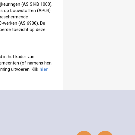
jkeuringen (AS SIKB 1000),
ses op bouwstoffen (AP04).
embeschermende
BC-werken (AS 6900). De
evoerde toezicht op deze
rd in het kader van
gemeenten (of namens hen:
ing uitvoeren. Klik
hier