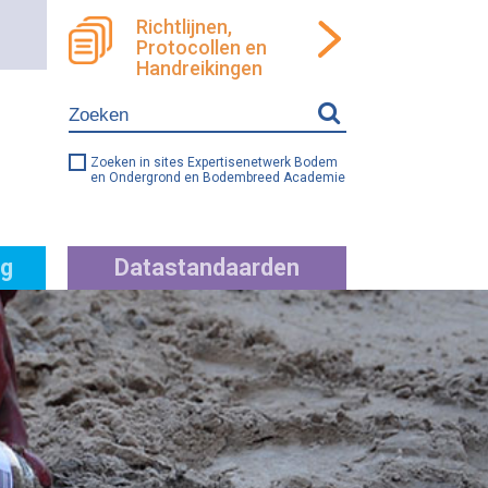
Richtlijnen,
Protocollen en
ren
llen
Handreikingen
e
ng
Zoeken in sites Expertisenetwerk Bodem
en Ondergrond en Bodembreed Academie
g
Datastandaarden