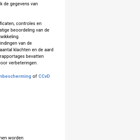
ok de gegevens van
ificaten, controles en
atige beoordeling van de
wikkeling.
vindingen van de
 aantal klachten en de aard
e rapportages bevatten
voor verbeteringen.
mbescherming
of
CCvD
ijnen worden