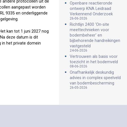
de andere protocollen uit de
Openbare reactieronde
ocollen aangepast worden
ontwerp KNA Leidraad
 BRL 9335 en onderliggende
Verkennend Onderzoek
26-06-2026
gelgeving.
Richtlijn 2400 ‘On-site
meettechnieken voor
Het kan tot 1 juni 2027 nog
bodembeheer’ en
Na deze datum is dit
bijbehorende handreikingen
 in het private domein
vastgesteld
24-06-2026
Vertrouwen als basis voor
toezicht in het bodemveld
08-06-2026
Onafhankelijk deskundig
advies in complex speelveld
van bodembescherming
26-05-2026