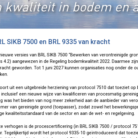
 kwaliteit in bodem en 
RL SIKB 7500 en BRL 9335 van kracht
e nieuwe versies van BRL SIKB 7500 “Bewerken van verontreinigde gron
vs 4.2) aangewezen in de Regeling bodemkwaliteit 2022. Daarmee zijn
racht geworden. Tot 1 juni 2027 kunnen organisaties nog onder de o
ken.
oort uit een uitgebreide herziening van protocol 7510 dat toeziet op
 inclusief een nieuwe wijze van kwalificeren van procesmatig gereini
ng was het bieden van nog meer zekerheid aan de aanbieder van vero
mer van gereinigde grond (toepasser), zodat zowel het bewerkingsp
e kwaliteitsstandaard van de sector en aan de wet- en regelgeving.
 verhogen is de procescertificering (in BRL SIKB 7500 / protocol 751
r. Tegelijkertijd wordt het protocol 9335-10 geïntroduceerd dat toezi