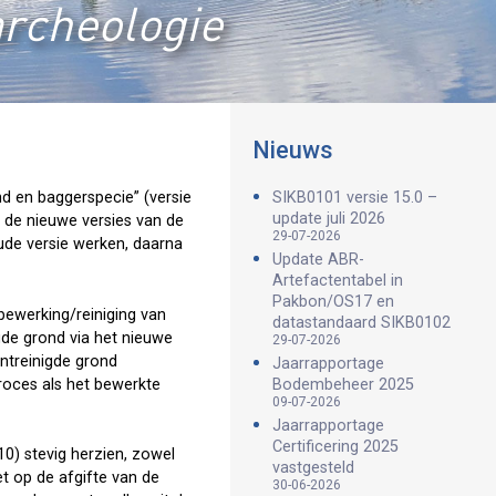
archeologie
Nieuws
d en baggerspecie” (versie
SIKB0101 versie 15.0 –
update juli 2026
 de nieuwe versies van de
29-07-2026
ude versie werken, daarna
Update ABR-
Artefactentabel in
Pakbon/OS17 en
 bewerking/reiniging van
datastandaard SIKB0102
gde grond via het nieuwe
29-07-2026
ntreinigde grond
Jaarrapportage
roces als het bewerkte
Bodembeheer 2025
09-07-2026
Jaarrapportage
Certificering 2025
0) stevig herzien, zowel
vastgesteld
et op de afgifte van de
30-06-2026