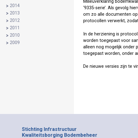
Milieuverklaring bodemkwali
2014
‘9335-serie’. Als gevolg h
2013
om zo alle documenten op el
2012
protocollen verwerkt, zodat
2011
In de herziening is protoco
2010
worden toegepast voor sam
2009
alleen nog mogelijk onder 
toegepast worden, onder an
De nieuwe versies zijn te v
Stichting Infrastructuur
Kwaliteitsborging Bodembeheer