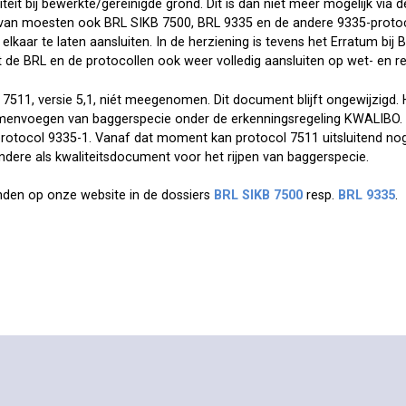
teit bij bewerkte/gereinigde grond. Dit is dan niet meer mogelijk via 
iervan moesten ook BRL SIKB 7500, BRL 9335 en de andere 9335-prot
kaar te laten aansluiten. In de herziening is tevens het Erratum bij
 de BRL en de protocollen ook weer volledig aansluiten op wet- en re
l 7511, versie 5,1, niét meegenomen. Dit document blijft ongewijzigd. 
envoegen van baggerspecie onder de erkenningsregeling KWALIBO. 
protocol 9335-1. Vanaf dat moment kan protocol 7511 uitsluitend nog
dere als kwaliteitsdocument voor het rijpen van baggerspecie.
inden op onze website in de dossiers
BRL SIKB 7500
resp.
BRL 9335
.