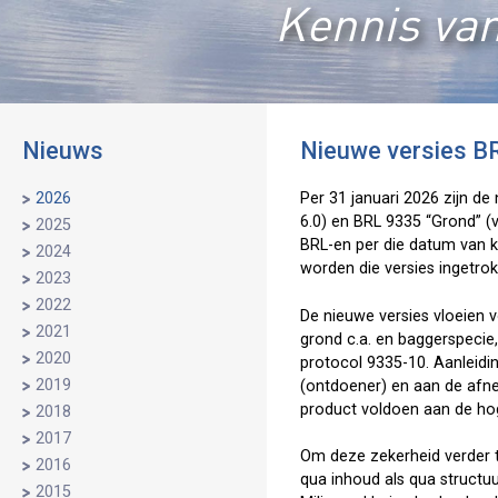
Kennis van
Nieuws
Nieuwe versies B
2026
Per 31 januari 2026 zijn d
6.0) en BRL 9335 “Grond” (
2025
BRL-en per die datum van k
2024
worden die versies ingetrok
2023
2022
De nieuwe versies vloeien v
2021
grond c.a. en baggerspecie,
2020
protocol 9335-10. Aanleidi
2019
(ontdoener) en aan de afne
product voldoen aan de hog
2018
2017
Om deze zekerheid verder te
2016
qua inhoud als qua structuu
2015