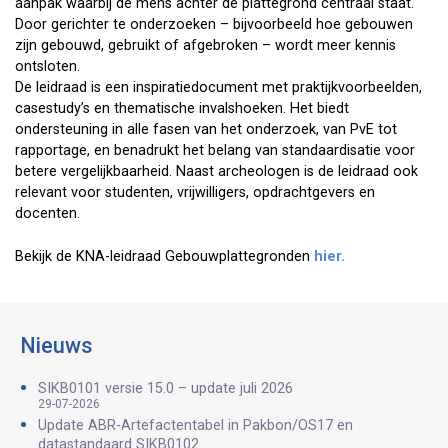
aanpak waarbij de mens achter de plattegrond centraal staat.
Door gerichter te onderzoeken – bijvoorbeeld hoe gebouwen
zijn gebouwd, gebruikt of afgebroken – wordt meer kennis
ontsloten.
De leidraad is een inspiratiedocument met praktijkvoorbeelden,
casestudy’s en thematische invalshoeken. Het biedt
ondersteuning in alle fasen van het onderzoek, van PvE tot
rapportage, en benadrukt het belang van standaardisatie voor
betere vergelijkbaarheid. Naast archeologen is de leidraad ook
relevant voor studenten, vrijwilligers, opdrachtgevers en
docenten.
Bekijk de KNA-leidraad Gebouwplattegronden
hier.
Nieuws
SIKB0101 versie 15.0 – update juli 2026
29-07-2026
Update ABR-Artefactentabel in Pakbon/OS17 en
datastandaard SIKB0102