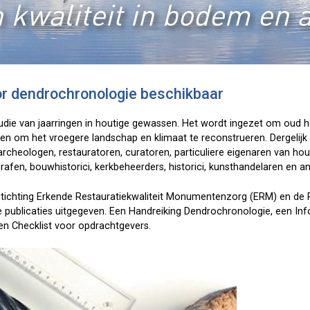
 kwaliteit in bodem en 
r dendrochronologie beschikbaar
udie van jaarringen in houtige gewassen. Het wordt ingezet om oud h
en om het vroegere landschap en klimaat te reconstrueren. Dergelijk
archeologen, restauratoren, curatoren, particuliere eigenaren van h
grafen, bouwhistorici, kerkbeheerders, historici, kunsthandelaren en a
ichting Erkende Restauratiekwaliteit Monumentenzorg (ERM) en de R
ie publicaties uitgegeven. Een Handreiking Dendrochronologie, een 
en Checklist voor opdrachtgevers.