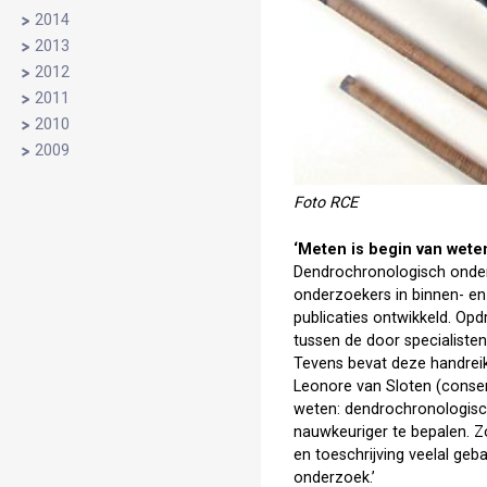
2014
2013
2012
2011
2010
2009
Foto RCE
‘Meten is begin van wete
Dendrochronologisch onder
onderzoekers in binnen- en 
publicaties ontwikkeld. O
tussen de door specialiste
Tevens bevat deze handreik
Leonore van Sloten (conser
weten: dendrochronologisch 
nauwkeuriger te bepalen. Z
en toeschrijving veelal ge
onderzoek.’