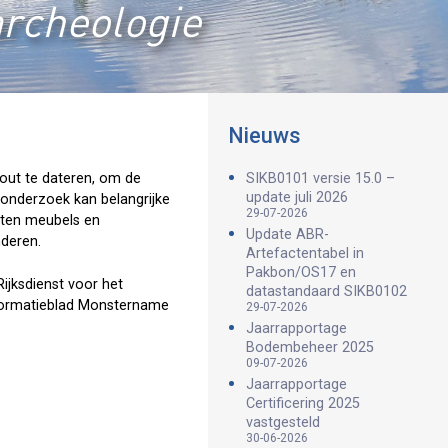
archeologie
Nieuws
out te dateren, om de
SIKB0101 versie 15.0 –
update juli 2026
 onderzoek kan belangrijke
29-07-2026
outen meubels en
Update ABR-
nderen.
Artefactentabel in
Pakbon/OS17 en
ijksdienst voor het
datastandaard SIKB0102
Informatieblad Monstername
29-07-2026
Jaarrapportage
Bodembeheer 2025
09-07-2026
Jaarrapportage
Certificering 2025
vastgesteld
30-06-2026