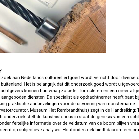
n’
zoek aan Nederlands cultureel erfgoed wordt verricht door diverse
buitenland. Het is belangrijk dat dit onderzoek goed wordt uitgevoer
pdrachtgevers kunnen hun vraag zo beter formuleren en een meer a
n aangeboden diensten. De specialist als opdrachtnemer heeft baat bi
ing praktische aanbevelingen voor de uitvoering van monstername.
vator/curator, Museum Het Rembrandthuis) zegt in de Handreiking: ‘
onderzoek stelt de kunsthistoricus in staat de genesis van een schil
onder feitelijke informatie over de veldatum van de boom blijven vra
baseerd op subjectieve analyses. Houtonderzoek biedt daarom een cruc