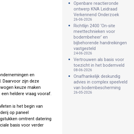
Openbare reactieronde
ontwerp KNA Leidraad
Verkennend Onderzoek
26-06-2026
Richtlijn 2400 ‘On-site
meettechnieken voor
bodembeheer’ en
bijbehorende handreikingen
vastgesteld
24-06-2026
Vertrouwen als basis voor
toezicht in het bodemveld
08-06-2026
 ondernemingen en
Onafhankelijk deskundig
d. Daarvoor zijn deze
advies in complex speelveld
fgewogen keuze maken
van bodembescherming
26-05-2026
j een heldere vraag vooraf.
Meten is het begin van
derij op paneel
agstukken omtrent datering
iale basis voor verder