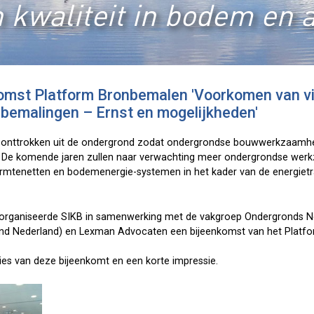
 kwaliteit in bodem en 
omst Platform Bronbemalen 'Voorkomen van v
j bemalingen – Ernst en mogelijkheden'
 onttrokken uit de ondergrond zodat ondergrondse bouwwerkzaamhe
 De komende jaren zullen naar verwachting meer ondergrondse wer
mtenetten en bodemenergie-systemen in het kader van de energietran
l. organiseerde SIKB in samenwerking met de vakgroep Ondergronds 
d Nederland) en Lexman Advocaten een bijeenkomst van het Platf
ies van deze bijeenkomt en een korte impressie.