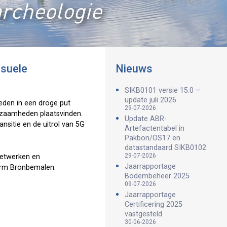
archeologie
isuele
Nieuws
SIKB0101 versie 15.0 –
update juli 2026
den in een droge put
29-07-2026
kzaamheden plaatsvinden.
Update ABR-
sitie en de uitrol van 5G
Artefactentabel in
Pakbon/OS17 en
datastandaard SIKB0102
29-07-2026
Netwerken en
Jaarrapportage
orm Bronbemalen.
Bodembeheer 2025
09-07-2026
Jaarrapportage
Certificering 2025
vastgesteld
30-06-2026