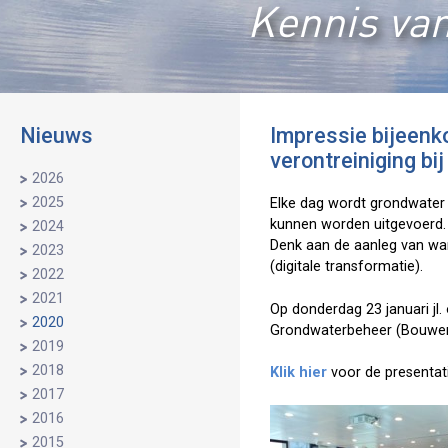
Kennis van
Nieuws
Impressie bijeenk
verontreiniging bi
2026
2025
Elke dag wordt grondwater
kunnen worden uitgevoerd.
2024
Denk aan de aanleg van war
2023
(digitale transformatie).
2022
2021
Op donderdag 23 januari j
2020
Grondwaterbeheer (Bouwen
2019
2018
Klik hier
voor de presentat
2017
2016
2015