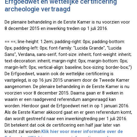
Erfgoedwet en wettelijke certificering
archeologie vertraagd
De plenaire behandeling in de Eerste Kamer is nu voorzien voor
8 december 2015 en inwerking treden op 1 juli 2016.
== ==; line-height: 1.2em; padding-right: 0px; padding-bottom:
0px; padding-left: 0px; font-family: "Lucida Grande", "Lucida
Sans", Verdana, sans-serif; font-size: inherit; font-weight: inherit;
text-decoration: inherit; margin-right: 0px; margin-bottom: 0px;
margin-left: 0px; vertical-align: baseline; box-sizing: border-box;")
De Erfgoedwet, waarin ook de wettelijke certificering is
vastgelegd, is op 16 juni 2015 unaniem door de Tweede Kamer
aangenomen. De plenaire behandeling in de Eerste Kamer is nu
voorzien voor 8 december 2015. Daarna gaan er 8 weken in
waarin er een raadgevend referendum aangevraagd kan
worden. Hierdoor gaat de Erfgoedwet niet in op 1 januari 2016.
Als de Eerste Kamer akkoord gaat en er geen referendum komt,
dan wordt gestreefd naar een inwerkingtreding per 1 juli 2016.
Dit betekent dat ook de certificering een half jaar later van
kracht zal worden.
Klik hier voor meer informatie over de