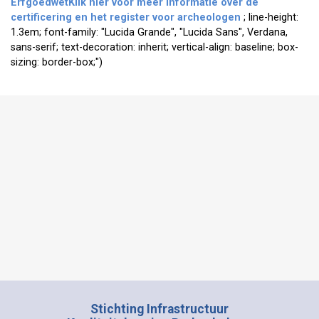
Erfgoedwet
Klik hier voor meer informatie over de
certificering en het register voor archeologen
; line-height:
1.3em; font-family: "Lucida Grande", "Lucida Sans", Verdana,
sans-serif; text-decoration: inherit; vertical-align: baseline; box-
sizing: border-box;")
Stichting Infrastructuur