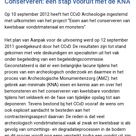
Conserveren: een stap vooruit met de KNA
Op 10 september 2012 heeft het CCvD Archeologie ingestemd
met uitkomsten van het project “Eisen aan het conserveren van
kwetsbaar vondstmateriaal en monsters”.
Het plan van Aanpak voor de uitvoering werd op 12 september
2011 goedgekeurd door het CCvD. De resultaten zijn tot stand
gekomen met vele deskundigen en specialisten uit het vak
onder begeleiding van een begeleidingscommissie.
Geconstateerd is dat er een belangrijke lacune tijdens het
proces van een archeologisch onderzoek en daarmee in het
proces van Archeologische Monumentenzorg (AMZ): het
gebrek aan minimale (KNA) eisen en kennis aan en over het
bemonsteren en het conserveren van kwetsbare vondsten
tijdens het veldwerk en de fase van tijdelijke opslag tot aan
deponeren. Tevens bestond bij het CCvD vooraf de wens om
ook expliciet aandacht te besteden aan het
contracteringsaspect daarvan. De reden is dat veel
archeologisch vondstmateriaal vaak al zwak en kwetsbaar is als
gevolg van omzettings- en degradatieprocessen in de bodem
en dit proces wordt nog eens versterkt zodra een vondst uit zijn