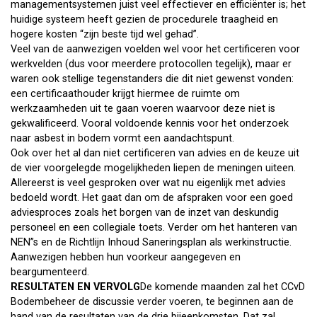
managementsystemen juist veel effectiever en efficiënter is; het
huidige systeem heeft gezien de procedurele traagheid en
hogere kosten “zijn beste tijd wel gehad”.
Veel van de aanwezigen voelden wel voor het certificeren voor
werkvelden (dus voor meerdere protocollen tegelijk), maar er
waren ook stellige tegenstanders die dit niet gewenst vonden:
een certificaathouder krijgt hiermee de ruimte om
werkzaamheden uit te gaan voeren waarvoor deze niet is
gekwalificeerd. Vooral voldoende kennis voor het onderzoek
naar asbest in bodem vormt een aandachtspunt.
Ook over het al dan niet certificeren van advies en de keuze uit
de vier voorgelegde mogelijkheden liepen de meningen uiteen.
Allereerst is veel gesproken over wat nu eigenlijk met advies
bedoeld wordt. Het gaat dan om de afspraken voor een goed
adviesproces zoals het borgen van de inzet van deskundig
personeel en een collegiale toets. Verder om het hanteren van
NEN”s en de Richtlijn Inhoud Saneringsplan als werkinstructie.
Aanwezigen hebben hun voorkeur aangegeven en
beargumenteerd.
RESULTATEN EN VERVOLG
De komende maanden zal het CCvD
Bodembeheer de discussie verder voeren, te beginnen aan de
hand van de resultaten van de drie bijeenkomsten. Dat zal