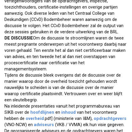
vertegenwoordigers van de opdrachtgevers, inspectie,
toezichthouders, certificatie-instellingen en overige partijen
aanwezig. Ook diverse leden van het Centraal College van
Deskundigen (CCvD) Bodembeheer waren aanwezig om de
discussie te volgen. Het CCvD Bodembeheer zal de output van
deze sessies gebruiken in de verdere uitwerking van de BRL.
DE DISCUSSIE
Om de discussie te stroomlijnen waren de twee
meest pregnante onderwerpen uit het voorontwerp daarbij naar
voren gehaald. Ten eerste het al dan niet certificeerbaar maken
van advies, en ten tweede het al dan niet overstappen van
procescertificatie naar certificatie van het
managementsysteem.
Tijdens de discussie bleek overigens dat de discussie over de
manier waarop door de overheid toezicht gehouden wordt
nauwelijks te scheiden is van de discussie over de manier
waarop certificatie plaatsvindt. Vertrouwen over en weer blijft
een sleutelbegrip.
Na inleidende presentaties vanuit het programmabureau van
SIKB over de
hoofdlijnen
en
inhoud
van het voorontwerp
hebben de
overheid
.pdf] (ministerie van I&M),
opdrachtgevers
(VNO-NCW) en
adviseurs
(VKB / VVMA) elk hun visie gegeven.
De georganiseerde adviseurs en de opdrachtgevers waren het